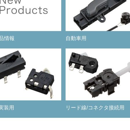
品情報
自動車用
リード線/コネクタ接続用
 実装用