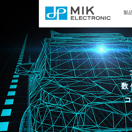
製
数
コ