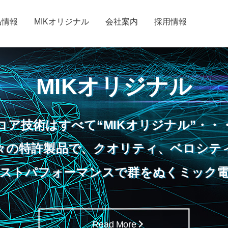
品情報
MIKオリジナル
会社案内
採用情報
MIKオリジナル
コア技術はすべて“MIKオリジナル”・・
々の特許製品で、クオリティ、ベロシテ
ストパフォーマンスで群をぬくミック
Read More