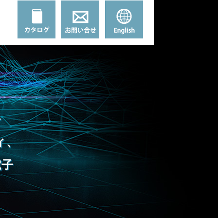
・
ィ、
電子