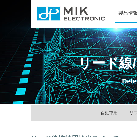
製品情
リード線
Dete
自動車用
リ