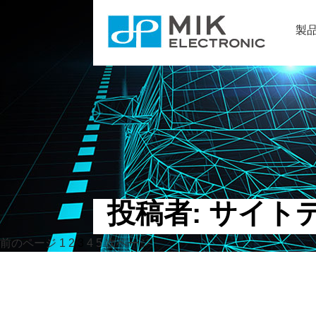
製
投稿者:
サイト
投
ペ
ペ
ペ
ペ
ペ
前のページ
1
2
3
4
5
次ページ
ー
ー
ー
ー
ー
稿
ジ
ジ
ジ
ジ
ジ
ナ
ビ