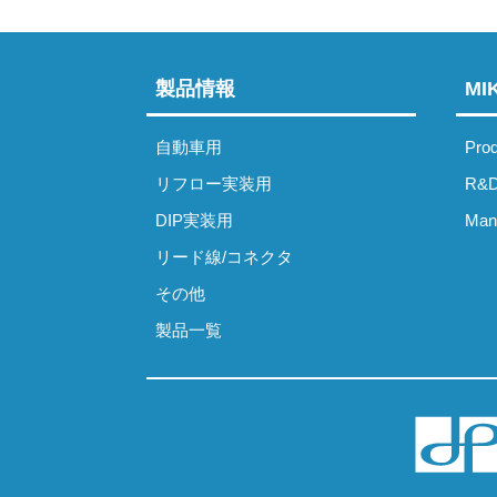
ゲ
ー
製品情報
M
シ
ョ
自動車用
Prod
ン
リフロー実装用
R&D
DIP実装用
Manu
リード線/コネクタ
その他
製品一覧