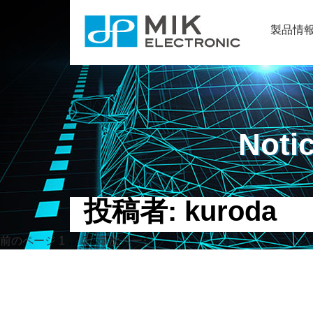
製品情
Noti
投稿者:
kuroda
投
ペ
ペ
ペ
ペ
前のページ
1
…
3
4
5
次ページ
ー
ー
ー
ー
稿
ジ
ジ
ジ
ジ
ナ
ビ