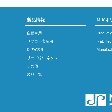
ゲ
ー
製品情報
MIK
シ
ョ
自動車用
Producti
ン
リフロー実装用
R&D Tec
DIP実装用
Manufact
リード線/コネクタ
その他
製品一覧