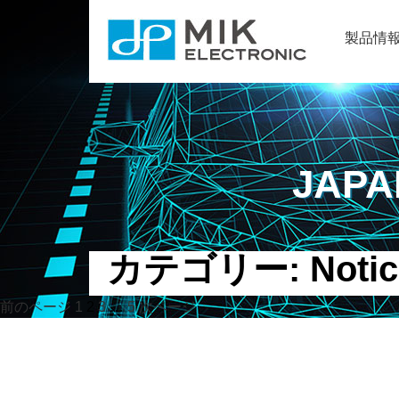
製品情
JAPA
カテゴリー:
Noti
投
ペ
ペ
ペ
ペ
前のページ
1
2
3
…
5
次ページ
ー
ー
ー
ー
稿
ジ
ジ
ジ
ジ
ナ
ビ