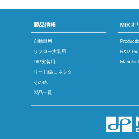
ゲ
ー
製品情報
MIK
シ
ョ
自動車用
Producti
ン
リフロー実装用
R&D Tec
DIP実装用
Manufact
リード線/コネクタ
その他
製品一覧