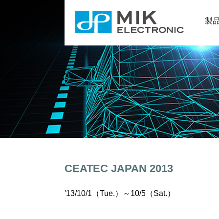
製
CEATEC JAPAN 2013
'13/10/1（Tue.）～10/5（Sat.）