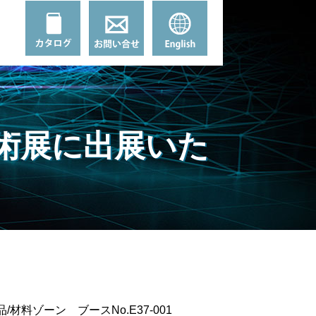
技術展に出展いた
材料ゾーン ブースNo.E37-001